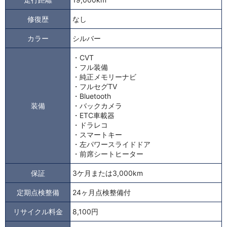
修復歴
なし
カラー
シルバー
・CVT
・フル装備
・純正メモリーナビ
・フルセグTV
・Bluetooth
装備
・バックカメラ
・ETC車載器
・ドラレコ
・スマートキー
・左パワースライドドア
・前席シートヒーター
保証
3ケ月または3,000km
定期点検整備
24ヶ月点検整備付
リサイクル料金
8,100円