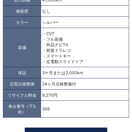
修復歴
なし
カラー
シルバー
・CVT
・フル装備
・外品ナビTV
装備
・前後ドラレコ
・スマートキー
・左電動スライドドア
保証
3ケ月または3,000km
定期点検整備
24ヶ月点検整備付
リサイクル料金
9,270円
車台番号（下3
395
桁）